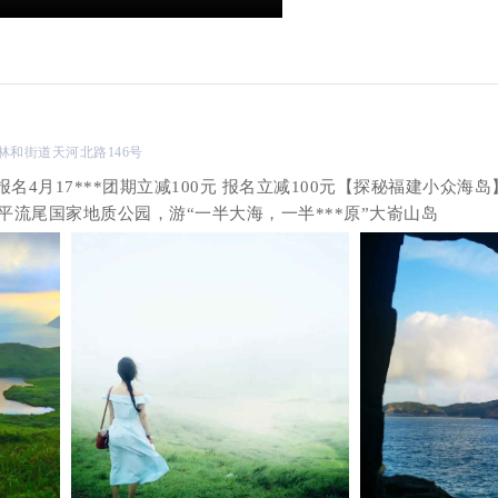
天河区林和街道天河北路146号
报名4月17***团期立减100元 报名立减100元【探秘福建小众海岛
”平流尾国家地质公园，游“一半大海，一半***原”大嵛山岛