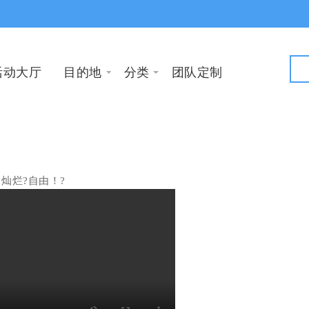
活动大厅
目的地
分类
团队定制
灿烂?自由！?