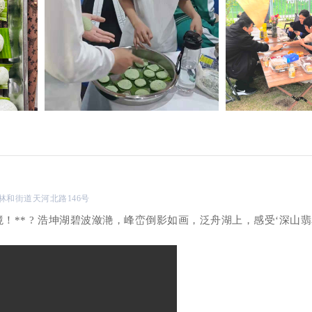
天河区林和街道天河北路146号
！** ? 浩坤湖碧波潋滟，峰峦倒影如画，泛舟湖上，感受‘深山翡翠