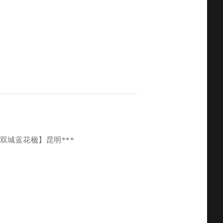
❤️最‮人美‬间‮月四‬天，满‮浪城‬漫 ?升级2+1用车，住2晚五星? ?所‮团有‬期上‮游导‬就带无‮机人‬航拍 【双‮蓝城‬花楹】昆明***