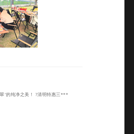
’的纯净之美！ ?清明特惠三***