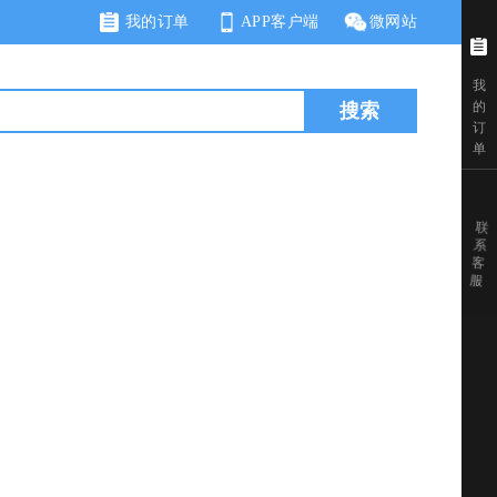
我的订单
APP客户端
微网站
我
的
搜索
订
单
联
系
客
服