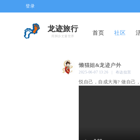
登录
龙迹旅行
首页
社区
用脚步丈量世界
懒猫姐&龙迹户外
2025-06-07 13:26 | 布达拉宫
悦自己，自成大海? 做自己，