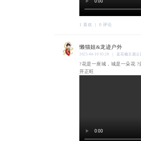
1 喜欢 |
0 评论
懒猫姐&龙迹户外
2025-04-10 03:28 | 蓝花楹主题
?花是一座城，城是一朵花 ?
开正旺