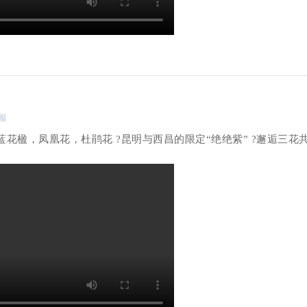
公园
蓝花楹，凤凰花，杜鹃花 ?昆明与西昌的限定“绝绝紫” ?邂逅三花