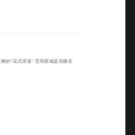
共舞的“花式浪漫” 昆明双城蓝花楹花