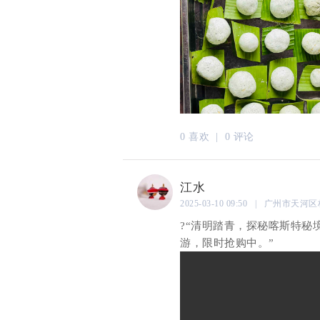
0 喜欢 |
0 评论
江水
2025-03-10 09:50 | 广州市
?“清明踏青，探秘喀斯特秘境
游，限时抢购中。”