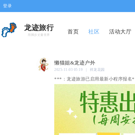
登录
龙迹旅行
首页
社区
活动大厅
用脚步丈量世界
懒猫姐&龙迹户外
2025-11-03 05:19 | 祥龙花园
***：龙迹旅游已启用最新小程序报名