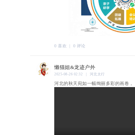
0 喜欢 |
0 评论
懒猫姐&龙迹户外
2025-08-26 02:32 | 河北太行
河北的秋天宛如一幅绚丽多彩的画卷，