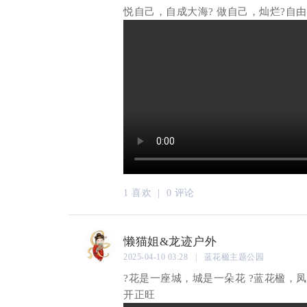
悦自己，自成大海? 做自己，灿烂?自由
1 喜欢 |
0 评论
懒猫姐&龙迹户外
2025-04-10 03:28 | 蓝花楹主题公园
?花是一座城，城是一朵花 ?蓝花楹，凤
开正旺