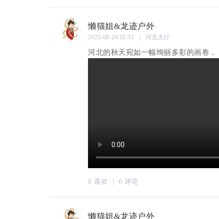
懒猫姐&龙迹户外
2025-08-26 02:32 | 河北太行
河北的秋天宛如一幅绚丽多彩的画卷，
0 喜欢 |
0 评论
懒猫姐&龙迹户外