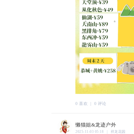
0 喜欢 |
0 评论
懒猫姐&龙迹户外
2025-11-03 05:18 | 祥龙花园