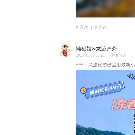
0 喜欢 |
0 评论
懒猫姐&龙迹户外
2025-11-03 05:20 | 祥龙花园
***：龙迹旅游已启用最新