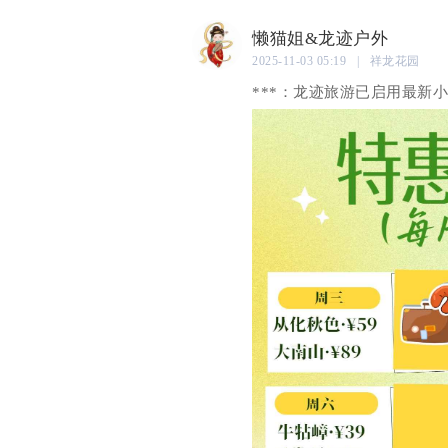
懒猫姐&龙迹户外
2025-11-03 05:19 | 祥龙花园
***：龙迹旅游已启用最新