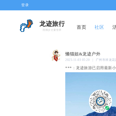
登录
龙迹旅行
首页
社区
用脚步丈量世界
懒猫姐&龙迹户外
2025-11-03 05:20 | 广州市祥龙
***：龙迹旅游已启用最新