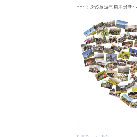
***：龙迹旅游已启用最新
0 喜欢 |
0 评论