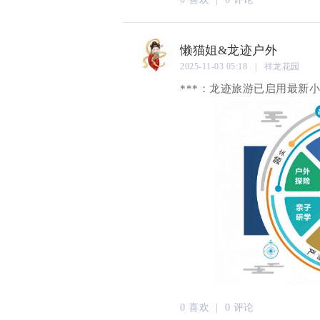
懒猫姐&龙迹户外
2025-11-03 05:18 | 祥龙花园
***：龙迹旅游已启用最新
0 喜欢 |
0 评论