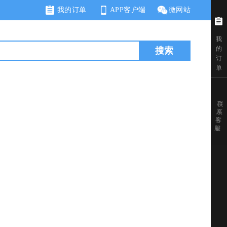
我的订单
APP客户端
微网站
我
的
搜索
订
单
联
系
客
服
!